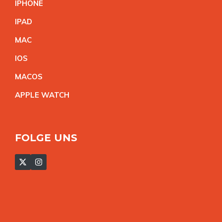
IPHON
E
IPA
D
MA
C
IO
S
MACO
S
APPLE WATC
H
FOLGE UNS