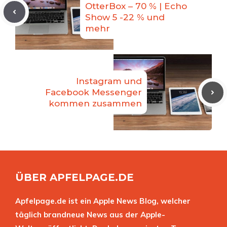
OtterBox – 70 % | Echo
Show 5 -22 % und
mehr
Instagram und
Facebook Messenger
kommen zusammen
ÜBER APFELPAGE.DE
Apfelpage.de ist ein Apple News Blog, welcher
täglich brandneue News aus der Apple-