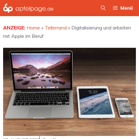
Zum
Menü
Inhalt
springen
ANZEIGE:
Home
»
Tellerrand
»
Digitalisierung und arbeiten
mit Apple im Beruf