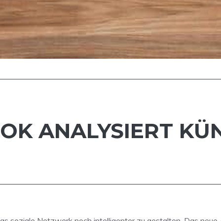
OK ANALYSIERT KÜN
s soziale Netzwerk noch intelligenter zu gestalten. Das neu