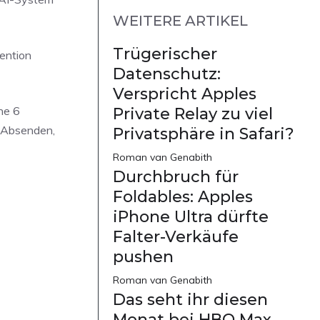
WEITERE ARTIKEL
Trügerischer
ention
Datenschutz:
Verspricht Apples
ne 6
Private Relay zu viel
m Absenden,
Privatsphäre in Safari?
Roman van Genabith
Durchbruch für
Foldables: Apples
iPhone Ultra dürfte
Falter-Verkäufe
pushen
Roman van Genabith
Das seht ihr diesen
Monat bei HBO Max