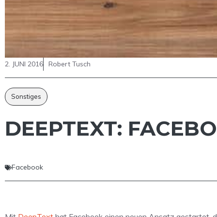
2. JUNI 2016
Robert Tusch
Sonstiges
DEEPTEXT: FACEBO
Facebook
Mit
DeepText
hat Facebook einen neuen Ansatz gestartet, da