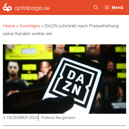
Zum
Menü
Inhalt
springen
Home
»
Sonstiges
»
DAZN schränkt nach Preiserhöhung
seine Kunden weiter ein
3. DEZEMBER 2023
Patrick Bergmann