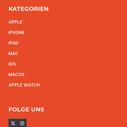
KATEGORIEN
APPL
E
IPHON
E
IPA
D
MA
C
IO
S
MACO
S
APPLE WATC
H
FOLGE UNS