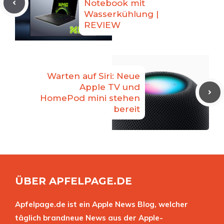
Notebook mit
Wasserkühlung |
REVIEW
Warten auf Siri: Neue
Apple TV und
HomePod mini stehen
bereit
ÜBER APFELPAGE.DE
Apfelpage.de ist ein Apple News Blog, welcher
täglich brandneue News aus der Apple-