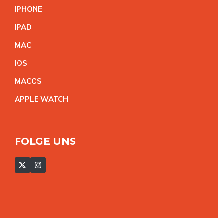
IPHON
E
IPA
D
MA
C
IO
S
MACO
S
APPLE WATC
H
FOLGE UNS