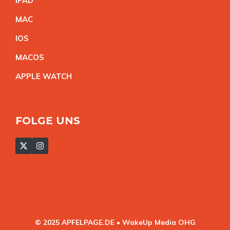
IPA
D
MA
C
IO
S
MACO
S
APPLE WATC
H
FOLGE UNS
© 2025 APFELPAGE.DE • WakeUp Media OHG