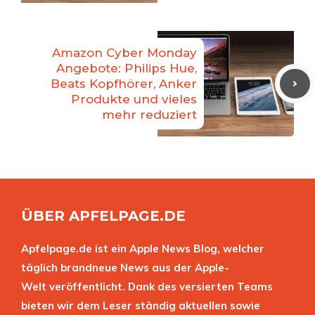
Amazon Cyber Monday
Angebote: Philips Hue,
Beats Kopfhörer, Anker
Produkte und vieles
mehr reduziert
ÜBER APFELPAGE.DE
Apfelpage.de ist ein Apple News Blog, welcher
täglich brandneue News aus der Apple-
Welt veröffentlicht. Dank des versierten Teams
bieten wir dem Leser ständig aktuellen sowie