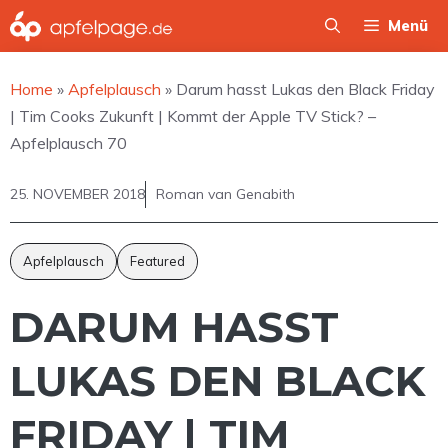
Zum
Menü
Inhalt
springen
Home
»
Apfelplausch
»
Darum hasst Lukas den Black Friday
| Tim Cooks Zukunft | Kommt der Apple TV Stick? –
Apfelplausch 70
25. NOVEMBER 2018
Roman van Genabith
Apfelplausch
Featured
DARUM HASST
LUKAS DEN BLACK
FRIDAY | TIM