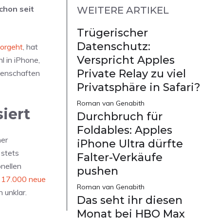
chon seit
WEITERE ARTIKEL
Trügerischer
Datenschutz:
orgeht
, hat
Verspricht Apples
l in iPhone,
Private Relay zu viel
genschaften
Privatsphäre in Safari?
Roman van Genabith
iert
Durchbruch für
Foldables: Apples
ner
iPhone Ultra dürfte
 stets
Falter-Verkäufe
onellen
pushen
 17.000 neue
Roman van Genabith
 unklar.
Das seht ihr diesen
Monat bei HBO Max