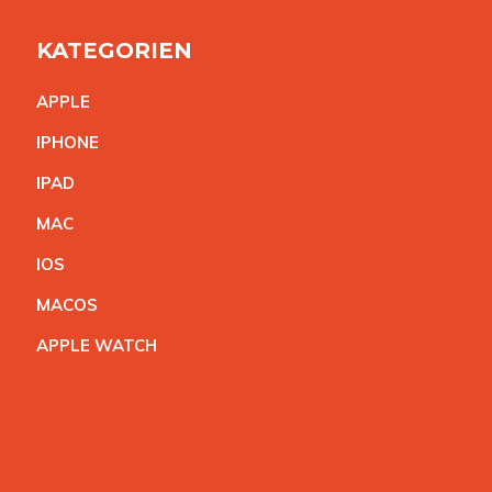
KATEGORIEN
APPL
E
IPHON
E
IPA
D
MA
C
IO
S
MACO
S
APPLE WATC
H