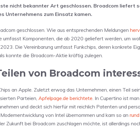
ste nicht bekannter Art geschlossen. Broadcom liefert s
 des Unternehmens zum Einsatz kamen.
roadcom geschlossen. Wie aus entsprechenden Meldungen
herv
Sie umfasst Komponenten, die ab 2020 geliefert werden, um woh
 2023. Die Vereinbarung umfasst Funkchips, deren konkrete Ei
ls konnte die Broadcom-Aktie kräftig zulegen.
Teilen von Broadcom interess
ips an Apple. Zuletzt erwog das Unternehmen, einen Teil sei
sierten Parteien,
Apfelpage.de berichtete
. In Cupertino ist man
nehmen und deckt sich hierfür mit reichlich Patenten und pers
 die Modementwicklung von Intel übernommen und kam so an
rund
er Zukunft bei Broadcom zuschlagen möchte, ist allerdings noch