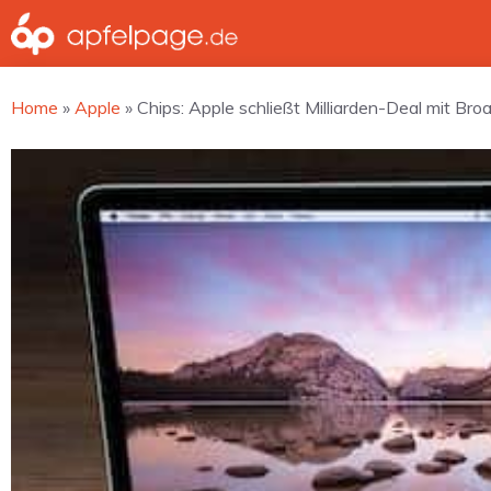
Zum
Inhalt
springen
Home
»
Apple
»
Chips: Apple schließt Milliarden-Deal mit Br