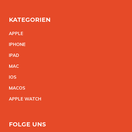
KATEGORIEN
APPL
E
IPHON
E
IPA
D
MA
C
IO
S
MACO
S
APPLE WATC
H
FOLGE UNS