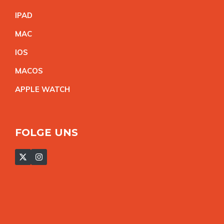
IPA
D
MA
C
IO
S
MACO
S
APPLE WATC
H
FOLGE UNS