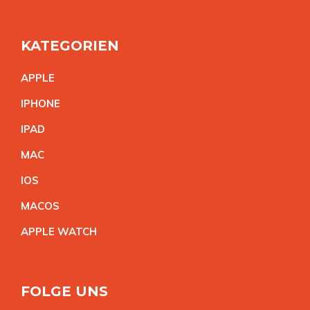
KATEGORIEN
APPL
E
IPHON
E
IPA
D
MA
C
IO
S
MACO
S
APPLE WATC
H
FOLGE UNS