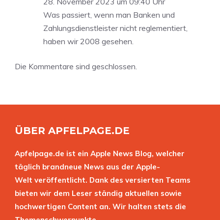
28. November 2023 um 09:40 Uhr
Was passiert, wenn man Banken und
Zahlungsdienstleister nicht reglementiert,
haben wir 2008 gesehen.
Die Kommentare sind geschlossen.
ÜBER APFELPAGE.DE
Apfelpage.de ist ein Apple News Blog, welcher
täglich brandneue News aus der Apple-
Welt veröffentlicht. Dank des versierten Teams
bieten wir dem Leser ständig aktuellen sowie
hochwertigen Content an. Wir halten stets die
Themenschwerpunkte