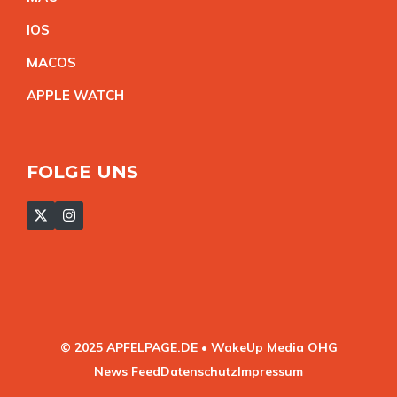
IO
S
MACO
S
APPLE WATC
H
FOLGE UNS
© 2025 APFELPAGE.DE • WakeUp Media OHG
News Feed
Datenschutz
Impressum