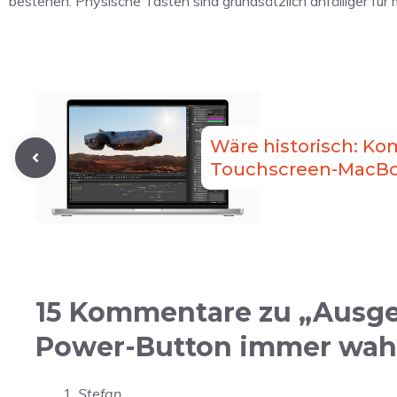
bestehen. Physische Tasten sind grundsätzlich anfälliger für
Wäre historisch: K
Touchscreen-MacBo
15 Kommentare zu „Ausged
Power-Button immer wahr
Stefan