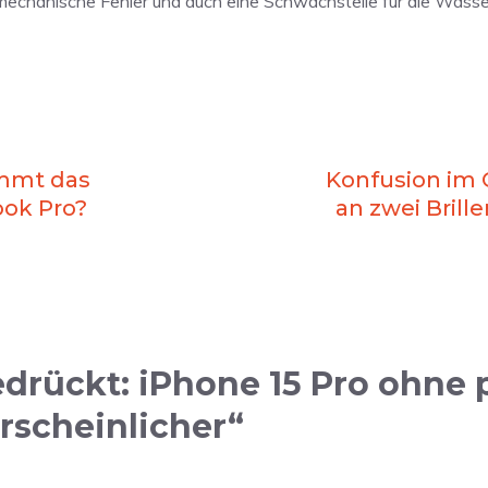
 mechanische Fehler und auch eine Schwachstelle für die Wasser
ommt das
Konfusion im 
ok Pro?
an zwei Bril
rückt: iPhone 15 Pro ohne 
scheinlicher“