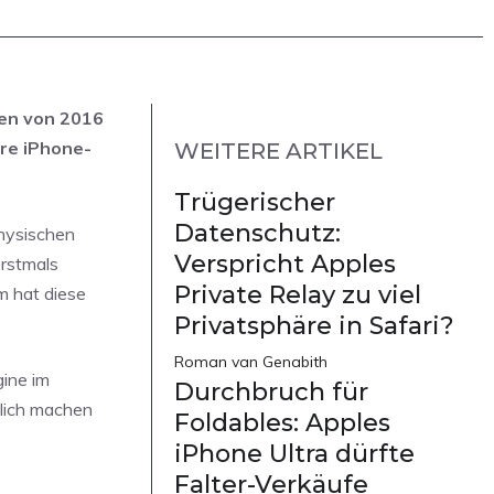
len von 2016
ere iPhone-
WEITERE ARTIKEL
Trügerischer
Datenschutz:
physischen
Verspricht Apples
erstmals
Private Relay zu viel
m hat diese
Privatsphäre in Safari?
Roman van Genabith
gine im
Durchbruch für
glich machen
Foldables: Apples
iPhone Ultra dürfte
Falter-Verkäufe