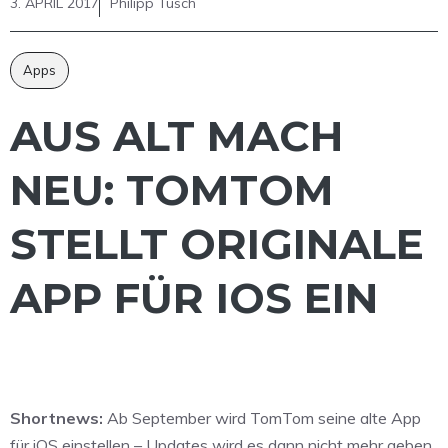
3. APRIL 2017
Philipp Tusch
Apps
AUS ALT MACH
NEU: TOMTOM
STELLT ORIGINALE
APP FÜR IOS EIN
Shortnews:
Ab September wird TomTom seine alte App
für iOS einstellen – Updates wird es dann nicht mehr geben.