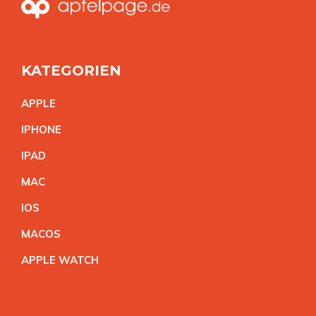
KATEGORIEN
APPL
E
IPHON
E
IPA
D
MA
C
IO
S
MACO
S
APPLE WATC
H