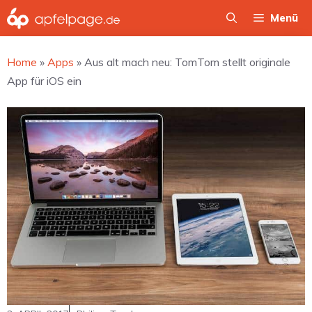
Zum
Menü
Inhalt
springen
Home
»
Apps
»
Aus alt mach neu: TomTom stellt originale
App für iOS ein