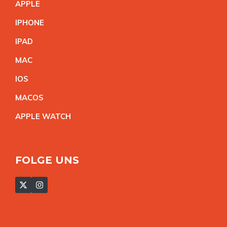
APPL
E
IPHON
E
IPA
D
MA
C
IO
S
MACO
S
APPLE WATC
H
FOLGE UNS