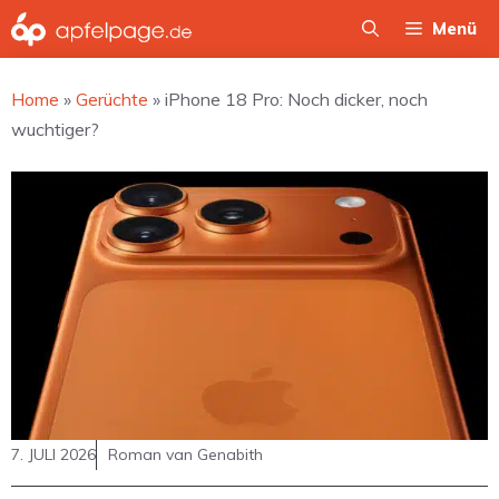
Zum
Menü
Inhalt
springen
Home
»
Gerüchte
»
iPhone 18 Pro: Noch dicker, noch
wuchtiger?
7. JULI 2026
Roman van Genabith