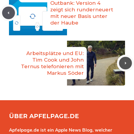
Outbank: Version 4
zeigt sich runderneuert
mit neuer Basis unter
der Haube
Arbeitsplätze und EU:
Tim Cook und John
Ternus telefonieren mit
Markus Söder
ÜBER APFELPAGE.DE
Apfelpage.de ist ein Apple News Blog, welcher