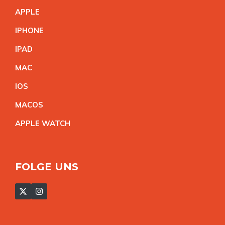
APPL
E
IPHON
E
IPA
D
MA
C
IO
S
MACO
S
APPLE WATC
H
FOLGE UNS