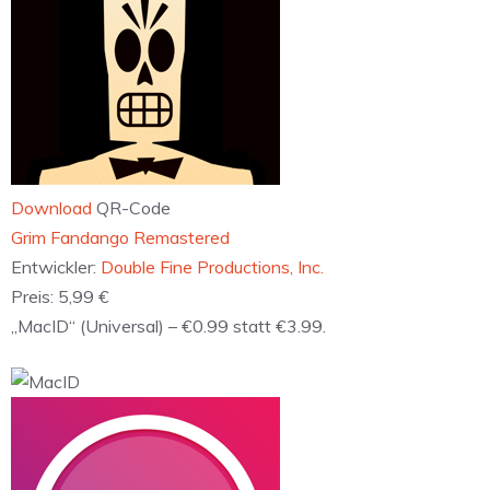
Download
QR-Code
‎Grim Fandango Remastered
Entwickler:
Double Fine Productions, Inc.
Preis:
5,99 €
„MacID“ (Universal) – €0.99 statt €3.99.