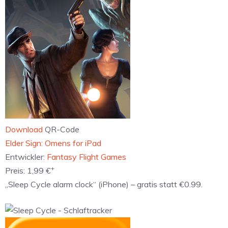
Download
QR-Code
‎Elder Sign: Omens for iPad
Entwickler:
Fantasy Flight Games
+
Preis:
1,99 €
„Sleep Cycle alarm clock“ (iPhone) – gratis statt €0.99.