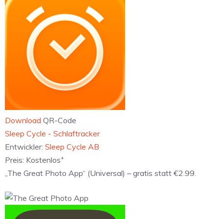
Download
QR-Code
‎Sleep Cycle - Schlaftracker
Entwickler:
Sleep Cycle AB
+
Preis:
Kostenlos
„The Great Photo App“ (Universal) – gratis statt €2.99.