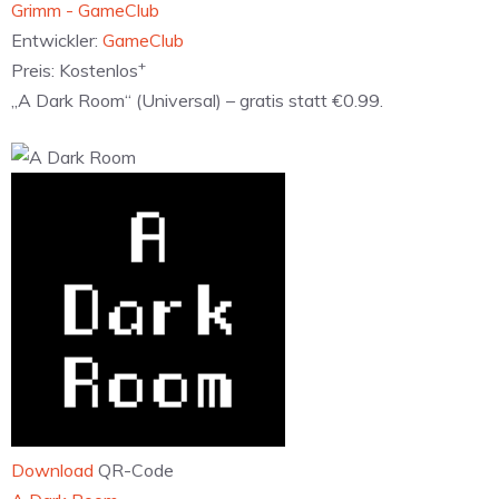
‎Grimm - GameClub
Entwickler:
GameClub
+
Preis:
Kostenlos
„A Dark Room“ (Universal) – gratis statt €0.99.
Download
QR-Code