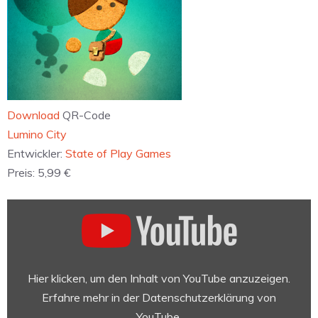
Download
QR-Code
‎Lumino City
Entwickler:
State of Play Games
Preis:
5,99 €
„Lumino
City:
Coming
Soon
to
Hier klicken, um den Inhalt von YouTube anzuzeigen.
iPhone
Erfahre mehr in der
Datenschutzerklärung von
&
YouTube
.