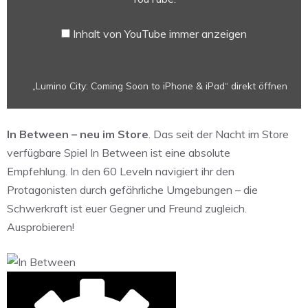
iPad“
von
Inhalt von YouTube immer anzeigen
YouTube
anzeigen
„Lumino City: Coming Soon to iPhone & iPad“ direkt öffnen
In Between – neu im Store
. Das seit der Nacht im Store
verfügbare Spiel In Between ist eine absolute
Empfehlung. In den 60 Leveln navigiert ihr den
Protagonisten durch gefährliche Umgebungen – die
Schwerkraft ist euer Gegner und Freund zugleich.
Ausprobieren!