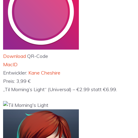
Download
QR-Code
‎MacID
Entwickler:
Kane Cheshire
Preis:
3,99 €
„Til Morning’s Light“ (Universal) – €2.99 statt €6.99.