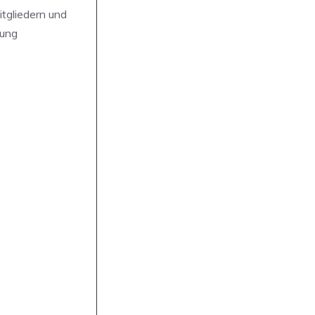
itgliedern und
hung