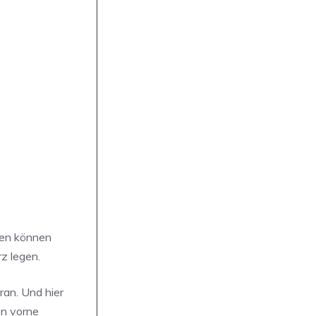
gen können
z legen.
ran. Und hier
on vorne