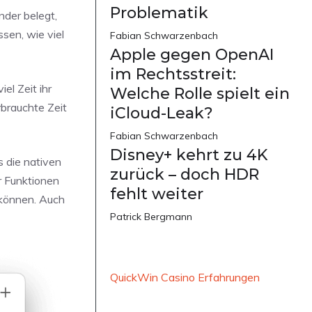
Problematik
nder belegt,
sen, wie viel
Fabian Schwarzenbach
Apple gegen OpenAI
im Rechtsstreit:
el Zeit ihr
Welche Rolle spielt ein
rbrauchte Zeit
iCloud-Leak?
Fabian Schwarzenbach
Disney+ kehrt zu 4K
s die nativen
zurück – doch HDR
r Funktionen
fehlt weiter
 können. Auch
Patrick Bergmann
QuickWin Casino Erfahrungen