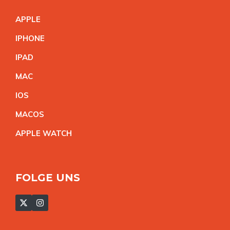
APPL
E
IPHON
E
IPA
D
MA
C
IO
S
MACO
S
APPLE WATC
H
FOLGE UNS