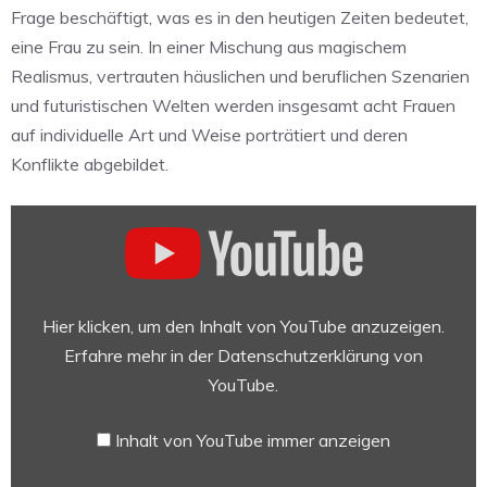
Frage beschäftigt, was es in den heutigen Zeiten bedeutet,
eine Frau zu sein. In einer Mischung aus magischem
Realismus, vertrauten häuslichen und beruflichen Szenarien
und futuristischen Welten werden insgesamt acht Frauen
auf individuelle Art und Weise porträtiert und deren
Konflikte abgebildet.
„Roar
—
Official
Trailer
|
Hier klicken, um den Inhalt von YouTube anzuzeigen.
Apple
Erfahre mehr in der
Datenschutzerklärung von
TV+“
YouTube
.
von
YouTube
Inhalt von YouTube immer anzeigen
anzeigen