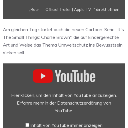
„Roar — Official Trailer | Apple TV+“ direkt öffnen
Am gleichen Tag startet auch die neuen Cartoon-Serie „It´s
The Smalll Things: Charlie Brown“, die auf kindergerechte
Art und Weise das Thema Umweltschutz ins Bewusstsein
rücken soll.
„It's
The
Small
Things,
Charlie
Hier klicken, um den Inhalt von YouTube anzuzeigen.
Brown
Erfahre mehr in der
Datenschutzerklärung von
—
YouTube
.
Official
Trailer
Inhalt von YouTube immer anzeigen