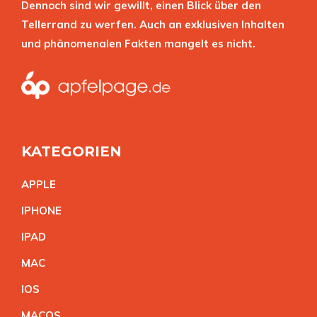
Dennoch sind wir gewillt, einen Blick über den
Tellerrand zu werfen. Auch an exklusiven Inhalten
und phänomenalen Fakten mangelt es nicht.
KATEGORIEN
APPL
E
IPHON
E
IPA
D
MA
C
IO
S
MACO
S