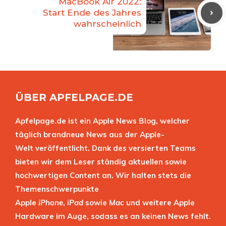
MacBook Air 2022:
Start Ende des Jahres
wahrscheinlich
ÜBER APFELPAGE.DE
Apfelpage.de ist ein Apple News Blog, welcher
täglich brandneue News aus der Apple-
Welt veröffentlicht. Dank des versierten Teams
bieten wir dem Leser ständig aktuellen sowie
hochwertigen Content an. Wir halten stets die
Themenschwerpunkte
Apple
iPhone
,
iPad
sowie
Mac
und weitere Apple
Hardware im Auge, sodass es an keinen News fehlt.