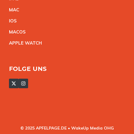
MA
C
IO
S
MACO
S
APPLE WATC
H
FOLGE UNS
© 2025 APFELPAGE.DE • WakeUp Media OHG