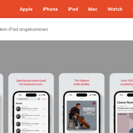
Apple
iPhone
iPad
Mac
Watch
uf dem iPad angekommen