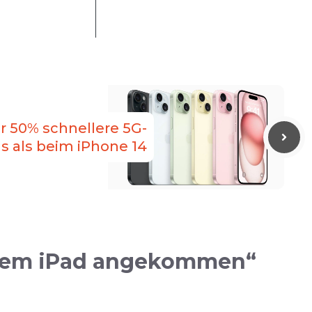
r 50% schnellere 5G-
 als beim iPhone 14
f dem iPad angekommen“