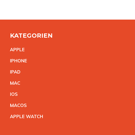
KATEGORIEN
APPL
E
IPHON
E
IPA
D
MA
C
IO
S
MACO
S
APPLE WATC
H