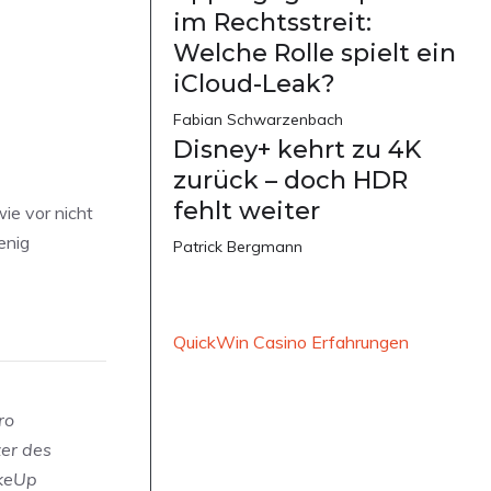
im Rechtsstreit:
Welche Rolle spielt ein
iCloud-Leak?
Fabian Schwarzenbach
Disney+ kehrt zu 4K
zurück – doch HDR
fehlt weiter
ie vor nicht
enig
Patrick Bergmann
QuickWin Casino Erfahrungen
ro
zer des
akeUp