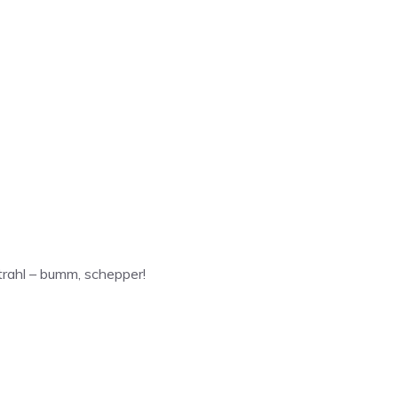
strahl – bumm, schepper!