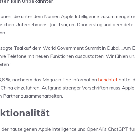
esten kein Unbekannter.
tionen, die unter dem Namen Apple Intelligence zusammengefas
esischen Unternehmens, Joe Tsai, am Donnerstag und beendete
on.
, sagte Tsai auf dem World Government Summit in Dubai. „Am 
 ihre Telefone mit neuen Funktionen auszustatten. Wir fühlen un
ten.“
u 8,6 %, nachdem das Magazin The Information
berichtet
hatte, 
hina einzuführen. Aufgrund strenger Vorschriften muss Apple 
len Partner zusammenarbeiten.
ktionalität
der hauseigenen Apple Intelligence und OpenAI’s ChatGPT für