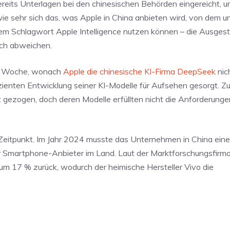
eits Unterlagen bei den chinesischen Behörden eingereicht, um 
 wie sehr sich das, was Apple in China anbieten wird, von dem 
em Schlagwort Apple Intelligence nutzen können – die Ausgest
ich abweichen.
der Woche, wonach
Apple die chinesische KI-Firma DeepSeek
nic
zienten Entwicklung seiner KI-Modelle für Aufsehen gesorgt. Z
t gezogen, doch deren Modelle erfüllten nicht die Anforderung
 Zeitpunkt. Im Jahr 2024 musste das Unternehmen in China ein
er Smartphone-Anbieter im Land. Laut der Marktforschungsfirm
um 17 % zurück, wodurch der heimische Hersteller Vivo die