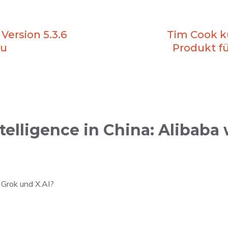
Version 5.3.6
Tim Cook k
eu
Produkt f
elligence in China: Alibaba 
 Grok und X.AI?