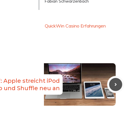
Fabian Schwarzenbach
QuickWin Casino Erfahrungen
: Apple streicht iPod
 und Shuffle neu an