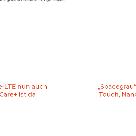
e-LTE nun auch
„Spacegrau“
Care+ ist da
Touch, Nano