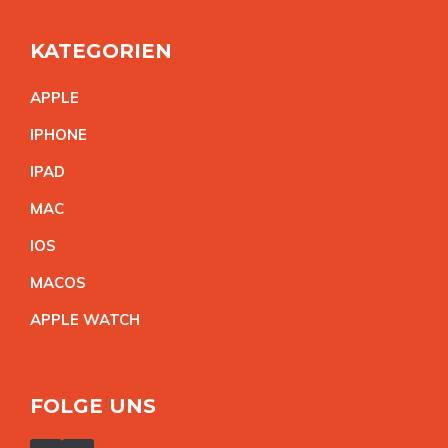
KATEGORIEN
APPL
E
IPHON
E
IPA
D
MA
C
IO
S
MACO
S
APPLE WATC
H
FOLGE UNS