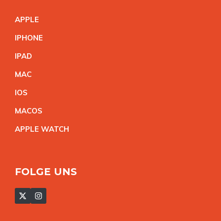
APPL
E
IPHON
E
IPA
D
MA
C
IO
S
MACO
S
APPLE WATC
H
FOLGE UNS