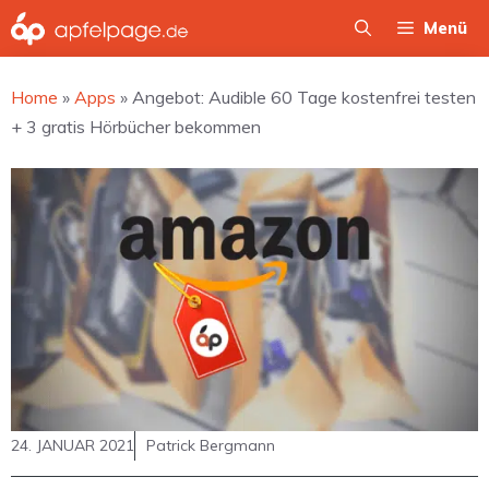
Zum
Menü
Inhalt
springen
Home
»
Apps
»
Angebot: Audible 60 Tage kostenfrei testen
+ 3 gratis Hörbücher bekommen
24. JANUAR 2021
Patrick Bergmann