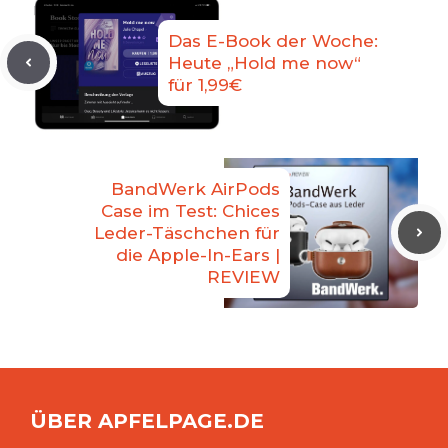
Das E-Book der Woche:
Heute „Hold me now“
für 1,99€
BandWerk AirPods
Case im Test: Chices
Leder-Täschchen für
die Apple-In-Ears |
REVIEW
ÜBER APFELPAGE.DE