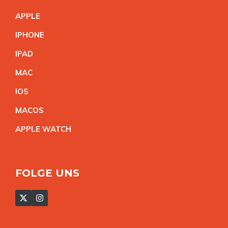
APPL
E
IPHON
E
IPA
D
MA
C
IO
S
MACO
S
APPLE WATC
H
FOLGE UNS