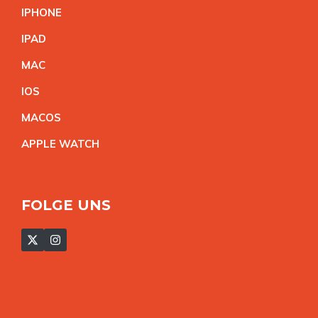
IPHON
E
IPA
D
MA
C
IO
S
MACO
S
APPLE WATC
H
FOLGE UNS