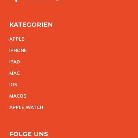
KATEGORIEN
APPL
E
IPHON
E
IPA
D
MA
C
IO
S
MACO
S
APPLE WATC
H
FOLGE UNS