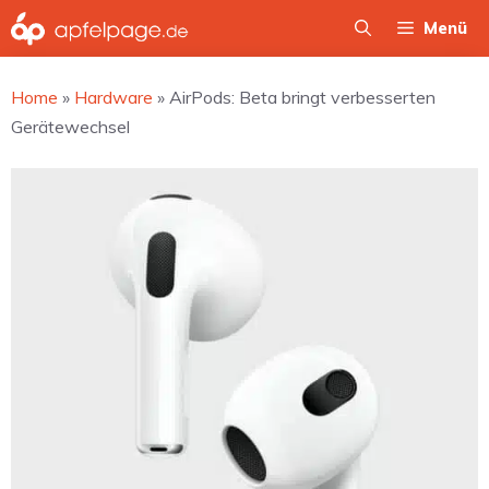
Zum
Menü
Inhalt
springen
Home
»
Hardware
»
AirPods: Beta bringt verbesserten
Gerätewechsel