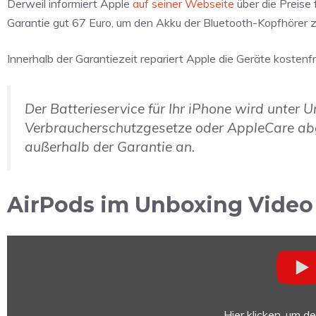
Derweil informiert Apple
auf seiner Webseite
über die Preise
Garantie gut 67 Euro, um den Akku der Bluetooth-Kopfhörer zu
Innerhalb der Garantiezeit repariert Apple die Geräte kosten
Der Batterieservice für Ihr iPhone wird unter
Verbraucherschutzgesetze oder AppleCare abge
außerhalb der Garantie an.
AirPods im Unboxing Video
„Apple
AirPods
Unboxing“
von
YouTube
Hier klicken, um d