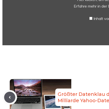
anzeigen
Erfahre mehr in der
Inhalt v
Größter Datenklau d
Milliarde Yahoo-Dat