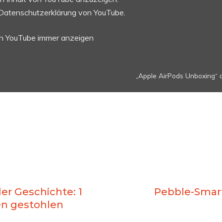
Datenschutzerklärung von YouTube
.
on YouTube immer anzeigen
„Apple AirPods Unboxing“ d
er Geschichte: 1
Pebble-Smar
en gestohlen