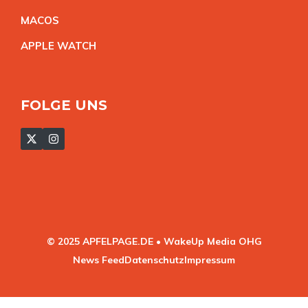
MACO
S
APPLE WATC
H
FOLGE UNS
© 2025 APFELPAGE.DE • WakeUp Media OHG
News Feed
Datenschutz
Impressum