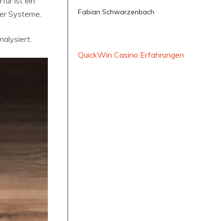
für ist ein
Fabian Schwarzenbach
her Systeme.
alysiert.
QuickWin Casino Erfahrungen