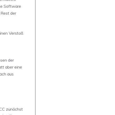
die Software
 Rest der
einen Verstoß
ssen der
tt aber eine
nach aus
CCC zunächst