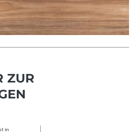
R ZUR
AGEN
t in