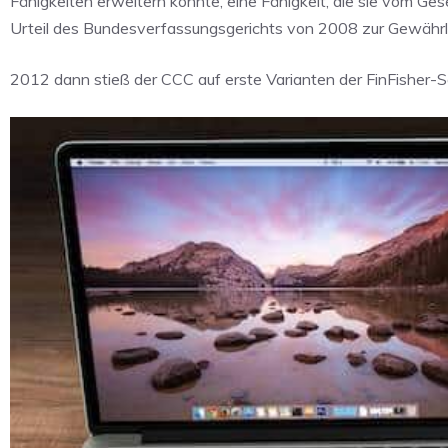
Fähigkeiten erweitern konnte, eine Fähigkeit, die sie vom Gese
Urteil des Bundesverfassungsgerichts von 2008 zur Gewährlei
2012 dann stieß der CCC auf erste Varianten der FinFisher-S