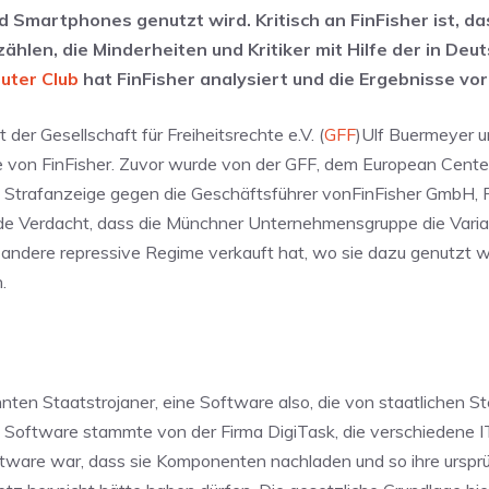
martphones genutzt wird. Kritisch an FinFisher ist, da
len, die Minderheiten und Kritiker mit Hilfe der in Deu
uter Club
hat FinFisher analysiert und die Ergebnisse vor
r Gesellschaft für Freiheitsrechte e.V. (
GFF
)Ulf Buermeyer 
 von FinFisher. Zuvor wurde von der GFF, dem European Center
g Strafanzeige gegen die Geschäftsführer vonFinFisher GmbH, 
nde Verdacht, dass die Münchner Unternehmensgruppe die Varia
d andere repressive Regime verkauft hat, wo sie dazu genutzt w
.
en Staatstrojaner, eine Software also, die von staatlichen St
ne Software stammte von der Firma DigiTask, die verschiedene I
ftware war, dass sie Komponenten nachladen und so ihre urspr