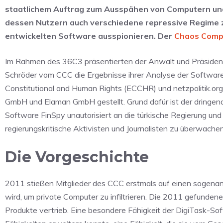
staatlichem Auftrag zum Ausspähen von Computern und S
dessen Nutzern auch verschiedene repressive Regime zäh
entwickelten Software ausspionieren. Der
Chaos Comp
Im Rahmen des 36C3 präsentierten der Anwalt und Präsident de
Schröder vom CCC die Ergebnisse ihrer Analyse der Software
Constitutional and Human Rights (ECCHR) und netzpolitik.or
GmbH und Elaman GmbH gestellt. Grund dafür ist der dringe
Software FinSpy unautorisiert an die türkische Regierung un
regierungskritische Aktivisten und Journalisten zu überwachen
Die Vorgeschichte
2011 stießen Mitglieder des CCC erstmals auf einen sogenannt
wird, um private Computer zu infiltrieren. Die 2011 gefunde
Produkte vertrieb. Eine besondere Fähigkeit der DigiTask-So