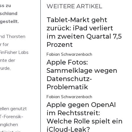
ss zu
WEITERE ARTIKEL
tschland
Tablet-Markt geht
gestellt.
zurück: iPad verliert
im zweiten Quartal 7,5
und Thorsten
Prozent
 for
FinFisher Labs
Fabian Schwarzenbach
nte der
Apple Fotos:
urde,
Sammelklage wegen
Datenschutz-
Problematik
Fabian Schwarzenbach
Apple gegen OpenAI
ellen genutzt
im Rechtsstreit:
T-Forensik-
Welche Rolle spielt ein
ünglichen
iCloud-Leak?