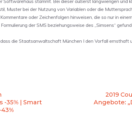
 Softwarehaus stammt. Bei dieser äußerst langwierigen und kle
il, Muster bei der Nutzung von Variablen oder die Muttersprac
 Kommentare oder Zeichenfolgen hinweisen, die so nur in ein
 Formulierung der SMS beziehungsweise des „Simsens“ gefunde
h, dass die Staatsanwaltschaft München I den Vorfall ernsthaft
h
2019 Cou
s -35% | Smart
Angebote: „D
 -43%