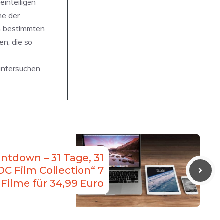
inteiligen
he der
em bestimmten
n, die so
 untersuchen
ntdown – 31 Tage, 31
C Film Collection“ 7
Filme für 34,99 Euro