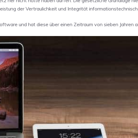
tz her nicht hätte haben dürfen. Die gesetzliche Grundlage hier
stung der Vertraulichkeit und Integrität informationstechnisc
oftware und hat diese über einen Zeitraum von sieben Jahren an