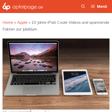
Zum
Menü
Inhalt
springen
Home
»
Apple
»
10 Jahre iPad: Coole Videos und spannende
Fakten zur Jubiläum