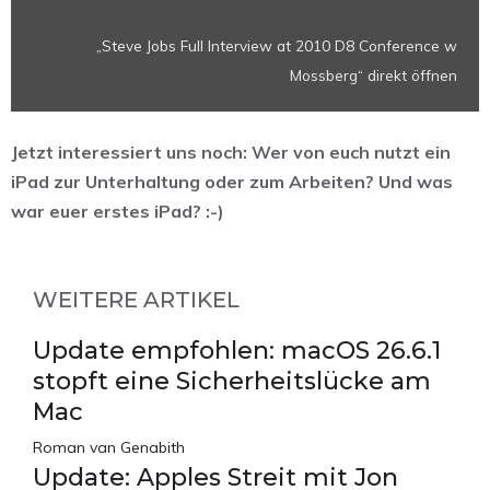
von
YouTube
„Steve Jobs Full Interview at 2010 D8 Conference w
anzeigen
Mossberg“ direkt öffnen
Jetzt interessiert uns noch: Wer von euch nutzt ein
iPad zur Unterhaltung oder zum Arbeiten? Und was
war euer erstes iPad? :-)
WEITERE ARTIKEL
Update empfohlen: macOS 26.6.1
stopft eine Sicherheitslücke am
Mac
Roman van Genabith
Update: Apples Streit mit Jon