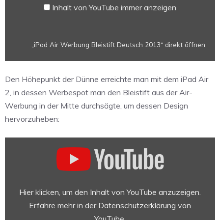
anzeigen
Inhalt von YouTube immer anzeigen
„iPad Air Werbung Bleistift Deutsch 2013“ direkt öffnen
Den Höhepunkt der Dünne erreichte man mit dem iPad Air
2, in dessen Werbespot man den Bleistift aus der Air-
Werbung in der Mitte durchsägte, um dessen Design
hervorzuheben:
„iPad
Air
2
–
TV
Hier klicken, um den Inhalt von YouTube anzuzeigen.
Ad“
Erfahre mehr in der
Datenschutzerklärung von
von
YouTube
.