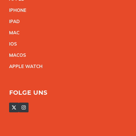
IPHON
E
IPA
D
MA
C
IO
S
MACO
S
APPLE WATC
H
FOLGE UNS