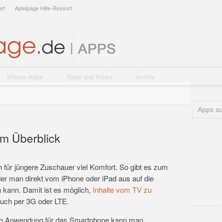
rt
Apfelpage Hilfe-Ressort
iPhone-Apps
Tipps und Tricks
Archiv
im Überblick
für jüngere Zuschauer viel Komfort. So gibt es zum
der man direkt vom iPhone oder iPad aus auf die
 kann. Damit ist es möglich,
Inhalte vom TV zu
uch per 3G oder LTE.
eien Anwendung für das Smartphone kann man