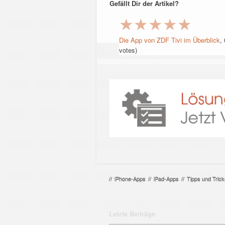
Gefällt Dir der Artikel?
★
★
★
★
★
Die App von ZDF Tivi im Überblick
,
votes)
//
iPhone-Apps
//
iPad-Apps
//
Tipps und Trick
Letzte Beiträge