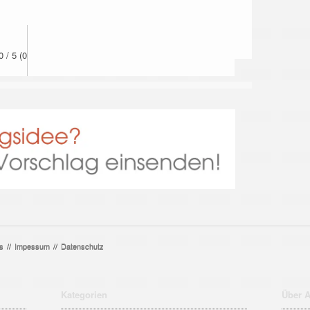
0
/
5
(
0
s
//
Impessum
//
Datenschutz
Kategorien
Über A