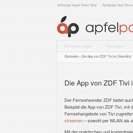
Apfelpage Apple News Blog
Apfelpage App-Resso
Die besten Apps
iPad-Apps
Startseite
»
Die App von ZDF Tivi im Überblick
Die App von ZDF Tivi 
Der Fernsehsender ZDF bietet auch 
Beispiel die App von ZDF Tivi, mit 
Fernsehangebote von Tivi zugreifen
streamen
– sowohl per WLAN als a
Mit der praktischen und kostenfr