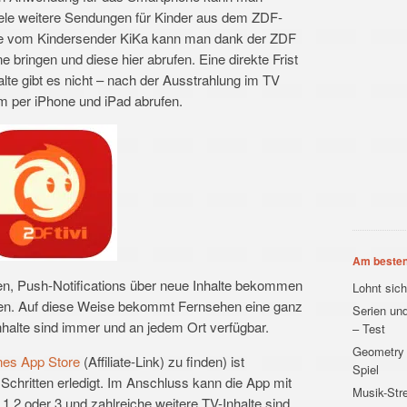
ele weitere Sendungen für Kinder aus dem ZDF-
te vom Kindersender KiKa kann man dank der ZDF
e bringen und diese hier abrufen. Eine direkte Frist
halte gibt es nicht – nach der Ausstrahlung im TV
 per iPhone und iPad abrufen.
Am besten
en, Push-Notifications über neue Inhalte bekommen
Lohnt sic
llen. Auf diese Weise bekommt Fernsehen eine ganz
Serien und
halte sind immer und an jedem Ort verfügbar.
– Test
Geometry 
nes App Store
(Affiliate-Link) zu finden) ist
Spiel
Schritten erledigt. Im Anschluss kann die App mit
Musik-Str
1,2 oder 3 und zahlreiche weitere TV-Inhalte sind