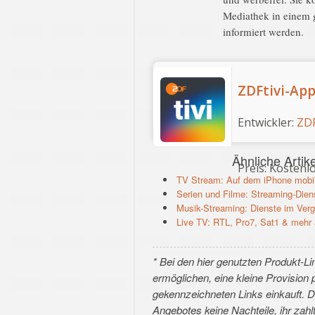
Mediathek in einem 
informiert werden.
‎ZDFtivi-Ap
Entwickler:
ZD
Ähnliche Artike
Preis:
Kostenl
TV Stream: Auf dem iPhone mobi
Serien und Filme: Streaming-Diens
Musik-Streaming: Dienste im Verg
Live TV: RTL, Pro7, Sat1 & meh
* Bei den hier genutzten Produkt-Lin
ermöglichen, eine kleine Provision 
gekennzeichneten Links einkauft. 
Angebotes keine Nachteile, ihr zahlt