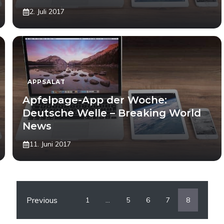
2. Juli 2017
APPSALAT
Apfelpage-App der Woche:
Deutsche Welle – Breaking World
News
11. Juni 2017
Previous
1
…
5
6
7
8