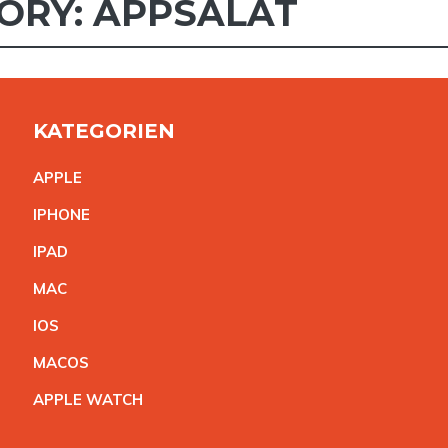
ORY: APPSALAT
KATEGORIEN
APPL
E
IPHON
E
IPA
D
MA
C
IO
S
MACO
S
APPLE WATC
H