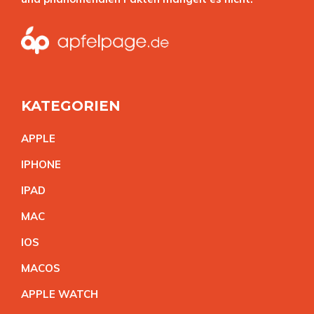
KATEGORIEN
APPL
E
IPHON
E
IPA
D
MA
C
IO
S
MACO
S
APPLE WATC
H