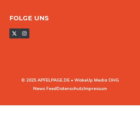
FOLGE UNS
© 2025 APFELPAGE.DE • WakeUp Media OHG
News Feed
Datenschutz
Impressum