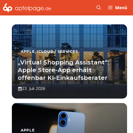
Zum
Menü
Inhalt
springen
APPLE
,
ICLOUD / SERVICES
„Virtual Shopping Assistant“:
Apple Store-App erhält
offenbar KI-Einkaufsberater
23. Juli 2026
APPLE