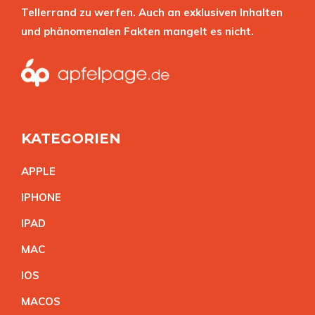
Tellerrand zu werfen. Auch an exklusiven Inhalten
und phänomenalen Fakten mangelt es nicht.
KATEGORIEN
APPL
E
IPHON
E
IPA
D
MA
C
IO
S
MACO
S