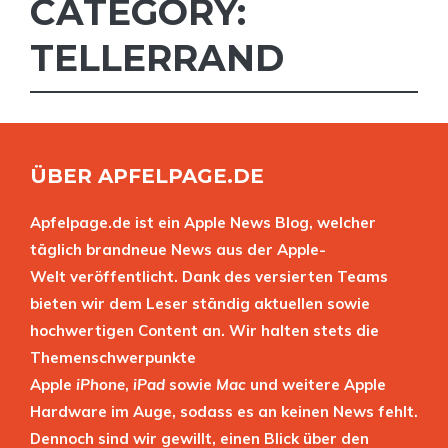
CATEGORY:
TELLERRAND
ÜBER APFELPAGE.DE
Apfelpage.de ist ein Apple News Blog, welcher
täglich brandneue News aus der Apple-
Welt veröffentlicht. Dank des versierten Teams
bieten wir dem Leser ständig aktuellen sowie
hochwertigen Content an. Wir halten stets die
Themenschwerpunkte
Apple
iPhone
,
iPad
sowie
Mac
und weitere Apple
Hardware im Auge, sodass es an keinen News fehlt.
Dennoch sind wir gewillt, einen Blick über den