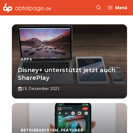
Zum
Menü
Inhalt
springen
APPS
Disney+ unterstützt jetzt auch
SharePlay
15. Dezember 2021
BETRIEBSSYSTEM
,
FEATURED