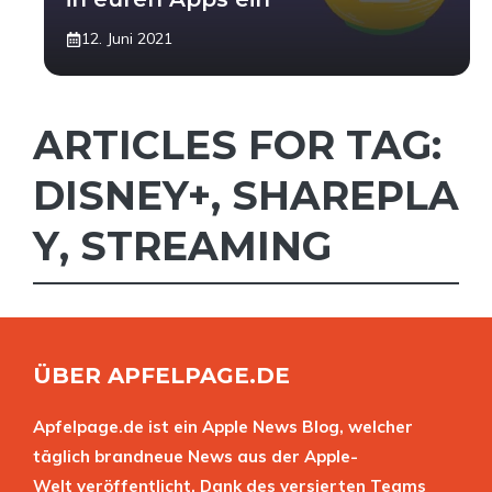
12. Juni 2021
ARTICLES FOR TAG:
DISNEY+
,
SHAREPLA
Y
,
STREAMING
ÜBER APFELPAGE.DE
Apfelpage.de ist ein Apple News Blog, welcher
täglich brandneue News aus der Apple-
Welt veröffentlicht. Dank des versierten Teams