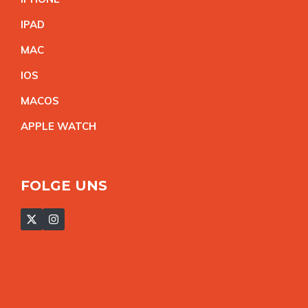
IPA
D
MA
C
IO
S
MACO
S
APPLE WATC
H
FOLGE UNS