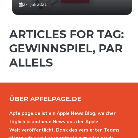
27. Juli 2021
ARTICLES FOR TAG:
GEWINNSPIEL
,
PAR
ALLELS
ÜBER APFELPAGE.DE
Apfelpage.de ist ein Apple News Blog, welcher
täglich brandneue News aus der Apple-
Welt veröffentlicht. Dank des versierten Teams