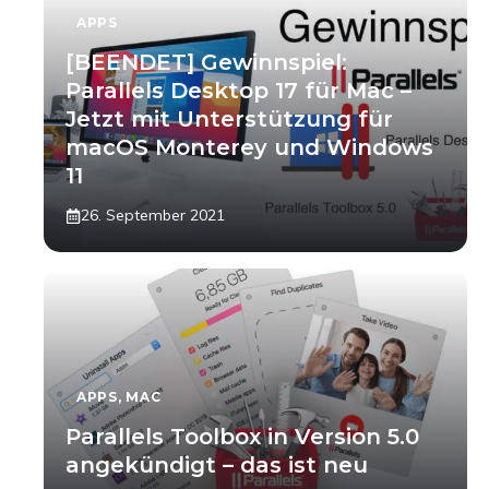
APPS
[BEENDET] Gewinnspiel:
Parallels Desktop 17 für Mac –
Jetzt mit Unterstützung für
macOS Monterey und Windows
11
26. September 2021
APPS
,
MAC
Parallels Toolbox in Version 5.0
angekündigt – das ist neu