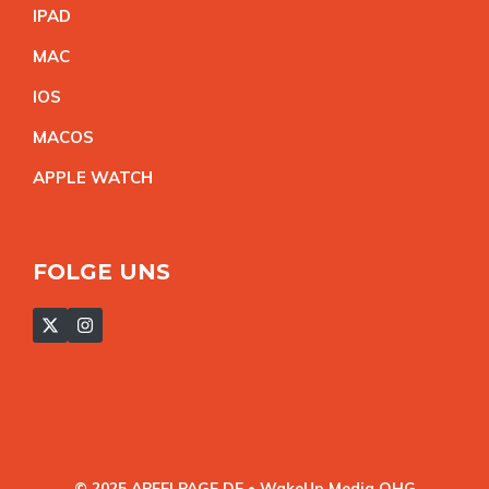
IPA
D
MA
C
IO
S
MACO
S
APPLE WATC
H
FOLGE UNS
© 2025 APFELPAGE.DE • WakeUp Media OHG