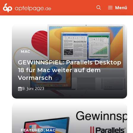
Zum
Menü
Inhalt
springen
MAC
GEWINNSPIEL: Parallels Desktop
18 für Mac weiter auf dem
Vormarsch
9. Juni 2023
FEATURED
,
MAC