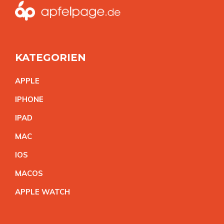
KATEGORIEN
APPL
E
IPHON
E
IPA
D
MA
C
IO
S
MACO
S
APPLE WATC
H