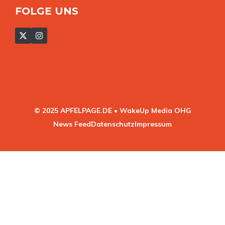
FOLGE UNS
© 2025 APFELPAGE.DE • WakeUp Media OHG
News Feed
Datenschutz
Impressum