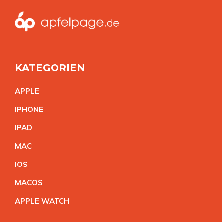
KATEGORIEN
APPL
E
IPHON
E
IPA
D
MA
C
IO
S
MACO
S
APPLE WATC
H