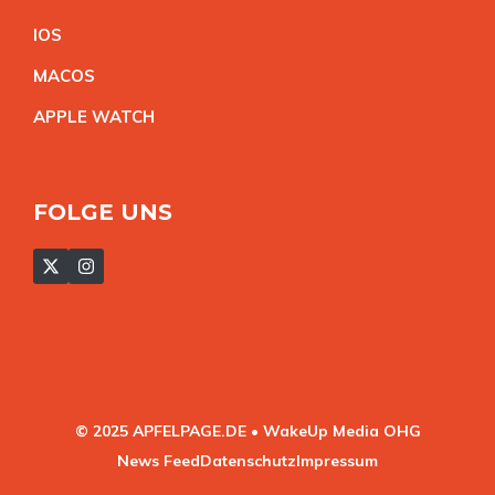
IO
S
MACO
S
APPLE WATC
H
FOLGE UNS
© 2025 APFELPAGE.DE • WakeUp Media OHG
News Feed
Datenschutz
Impressum