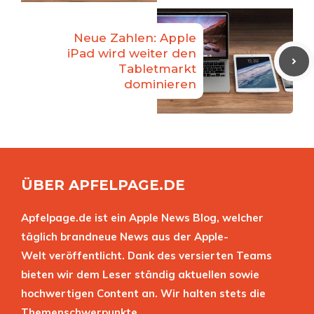
Neue Zahlen: Apple
iPad wird weiter den
Tabletmarkt
dominieren
ÜBER APFELPAGE.DE
Apfelpage.de ist ein Apple News Blog, welcher
täglich brandneue News aus der Apple-
Welt veröffentlicht. Dank des versierten Teams
bieten wir dem Leser ständig aktuellen sowie
hochwertigen Content an. Wir halten stets die
Themenschwerpunkte