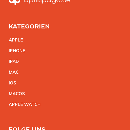
KATEGORIEN
APPL
E
IPHON
E
IPA
D
MA
C
IO
S
MACO
S
APPLE WATC
H
FOLGE UNS