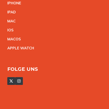
IPHON
E
IPA
D
MA
C
IO
S
MACO
S
APPLE WATC
H
FOLGE UNS