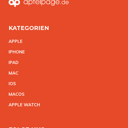
KATEGORIEN
APPL
E
IPHON
E
IPA
D
MA
C
IO
S
MACO
S
APPLE WATC
H