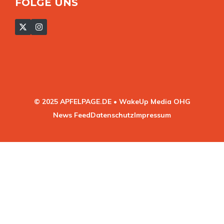
FOLGE UNS
© 2025 APFELPAGE.DE • WakeUp Media OHG
News Feed
Datenschutz
Impressum