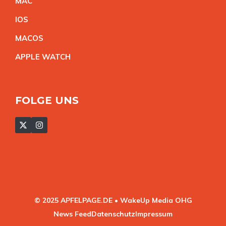
MA
C
IO
S
MACO
S
APPLE WATC
H
FOLGE UNS
© 2025 APFELPAGE.DE • WakeUp Media OHG
News Feed
Datenschutz
Impressum