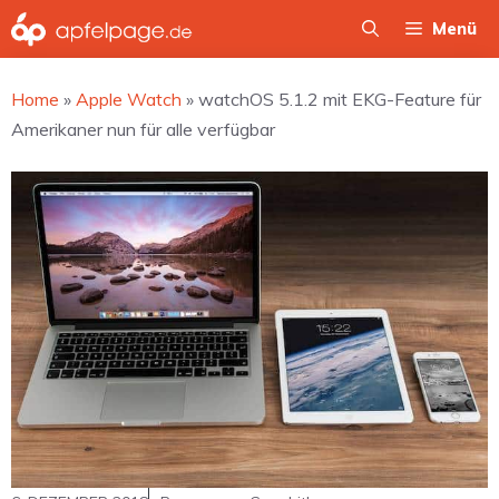
Zum
Menü
Inhalt
springen
Home
»
Apple Watch
»
watchOS 5.1.2 mit EKG-Feature für
Amerikaner nun für alle verfügbar