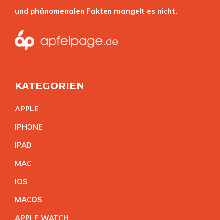
und phänomenalen Fakten mangelt es nicht.
KATEGORIEN
APPL
E
IPHON
E
IPA
D
MA
C
IO
S
MACO
S
APPLE WATC
H