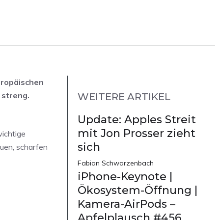
uropäischen
 streng.
WEITERE ARTIKEL
Update: Apples Streit
mit Jon Prosser zieht
ichtige
sich
uen, scharfen
Fabian Schwarzenbach
iPhone-Keynote |
Ökosystem-Öffnung |
Kamera-AirPods –
Apfelplausch #456