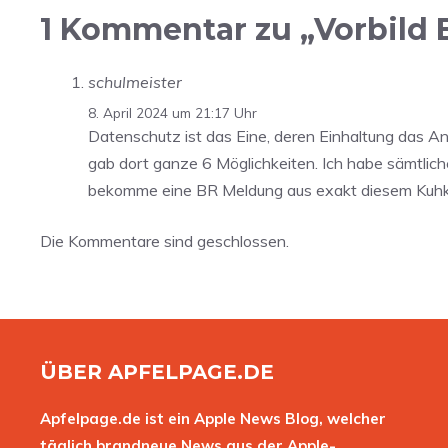
1 Kommentar zu „Vorbild 
schulmeister
8. April 2024 um 21:17 Uhr
Datenschutz ist das Eine, deren Einhaltung das An
gab dort ganze 6 Möglichkeiten. Ich habe sämtlic
bekomme eine BR Meldung aus exakt diesem Kuhkaff
Die Kommentare sind geschlossen.
ÜBER APFELPAGE.DE
Apfelpage.de ist ein Apple News Blog, welcher
täglich brandneue News aus der Apple-