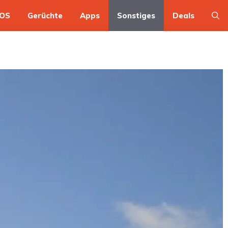
OS
Gerüchte
Apps
Sonstiges
Deals