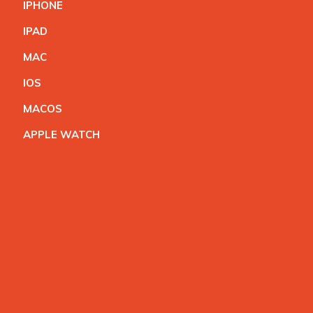
IPHON
E
IPA
D
MA
C
IO
S
MACO
S
APPLE WATC
H