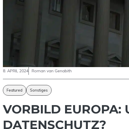
8. APRIL 2024
Roman van Genabith
Featured
Sonstiges
VORBILD EUROPA: 
DATENSCHUTZ?