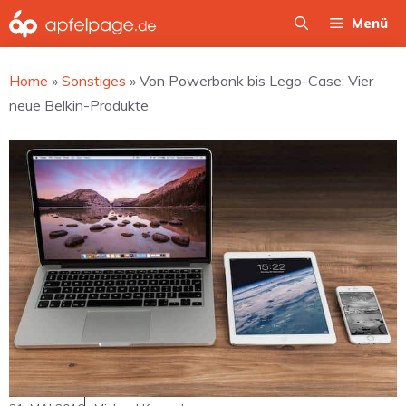
Zum
Menü
Inhalt
springen
Home
»
Sonstiges
»
Von Powerbank bis Lego-Case: Vier
neue Belkin-Produkte