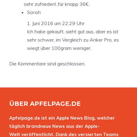
sehr zufrieden!..für knapp 36€.
Sarah
1. Juni 2016 um 22:29 Uhr
Ich habe gekauft, sieht gut aus, aber es ist
sehr schwer, im Vergleich zu Anker Pro, es
wiegt über 100gram weniger.
Die Kommentare sind geschlossen.
ÜBER APFELPAGE.DE
Apfelpage.de ist ein Apple News Blog, welcher
täglich brandneue News aus der Apple-
Welt veröffentlicht. Dank des versierten Teams