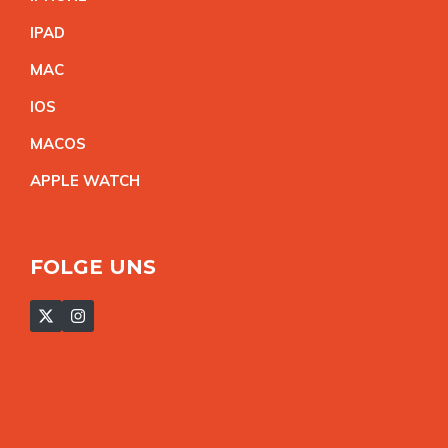
IPA
D
MA
C
IO
S
MACO
S
APPLE WATC
H
FOLGE UNS