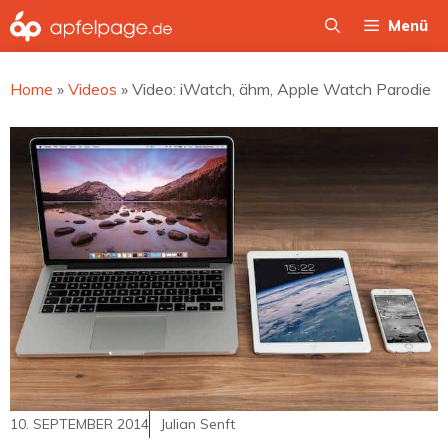
Zum
Menü
Inhalt
springen
Home
»
Videos
»
Video: iWatch, ähm, Apple Watch Parodie
10. SEPTEMBER 2014
Julian Senft