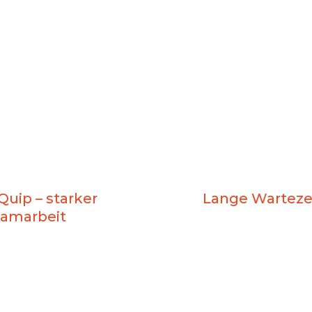
uip – starker
Lange Warteze
eamarbeit