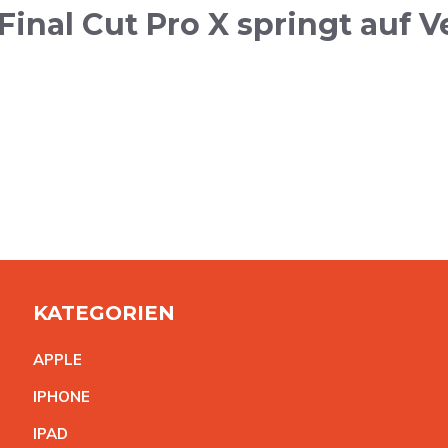
inal Cut Pro X springt auf Ve
KATEGORIEN
APPL
E
IPHON
E
IPA
D