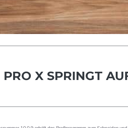
 PRO X SPRINGT AUF
sionsnummer 10.0.9 erhält das Profiprogramm zum Schneiden und