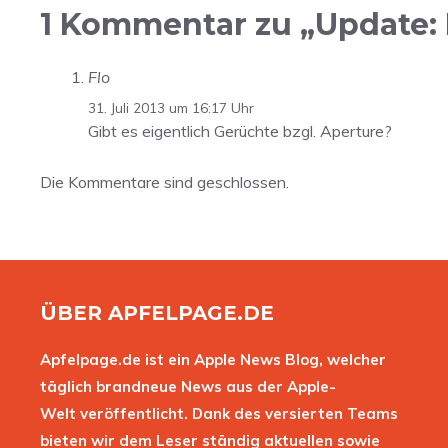
1 Kommentar zu „Update: F
Flo
31. Juli 2013 um 16:17 Uhr
Gibt es eigentlich Gerüchte bzgl. Aperture?
Die Kommentare sind geschlossen.
ÜBER APFELPAGE.DE
Apfelpage.de ist ein Apple News Blog, welcher
täglich brandneue News aus der Apple-
Welt veröffentlicht. Dank des versierten Teams
bieten wir dem Leser ständig aktuellen sowie